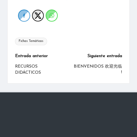
Etiquetas:
Fichas Temáticas
Navegación
Entrada anterior
Siguiente entrada
de
RECURSOS
BIENVENIDOS 欢迎光临
DIDÁCTICOS
!
entradas