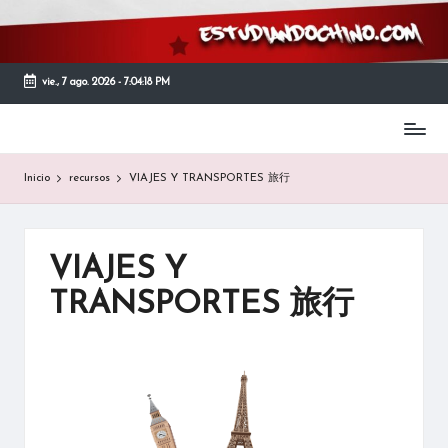
Saltar
al
vie., 7 ago. 2026
-
7:04:18 PM
contenido
Página
de
Inicio
recursos
VIAJES Y TRANSPORTES 旅行
recursos
y
material
didáctico
VIAJES Y
para
el
TRANSPORTES 旅行
estudiante
que
quiera
estudiar
y
aprender
chino