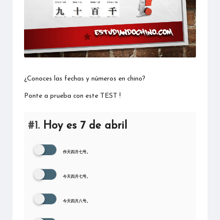
mandarín
¿Conoces las fechas y números en chino?
Ponte a prueba con este TEST !
#1.
Hoy es 7 de abril
作天四月七号。
今天四月七号。
今天四月八号。