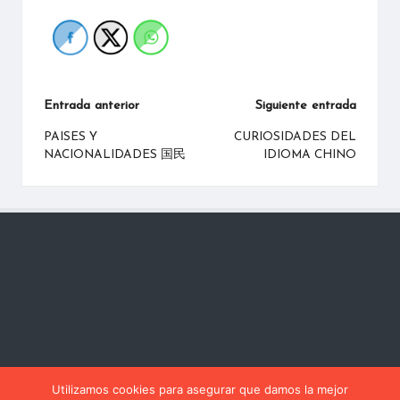
Navegación
Entrada anterior
Siguiente entrada
de
PAISES Y
CURIOSIDADES DEL
NACIONALIDADES 国民
IDIOMA CHINO
entradas
Utilizamos cookies para asegurar que damos la mejor