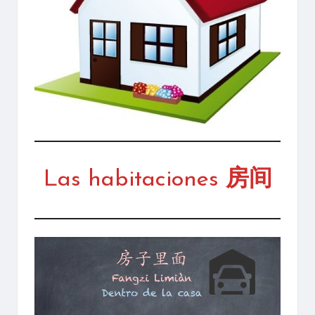
mandarín
Las habitaciones
房间