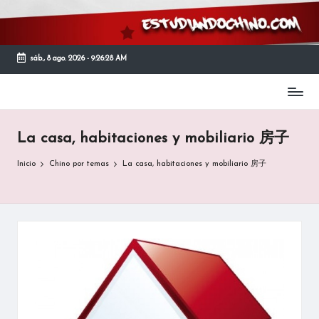
Saltar
al
sáb., 8 ago. 2026
-
9:26:31 AM
contenido
Página
de
recursos
La casa, habitaciones y mobiliario 房子
y
material
Inicio
Chino por temas
La casa, habitaciones y mobiliario 房子
didáctico
para
el
estudiante
que
quiera
estudiar
y
aprender
chino