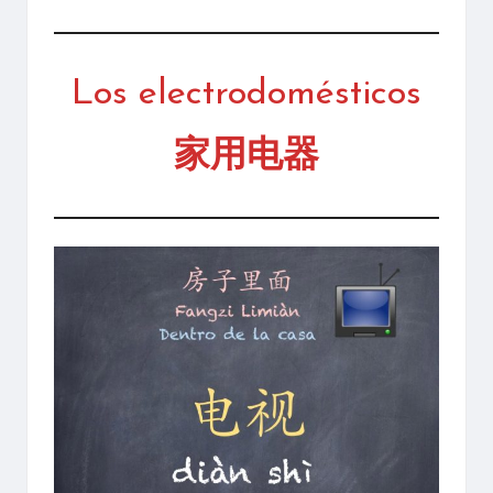
Los electrodomésticos
家用电器