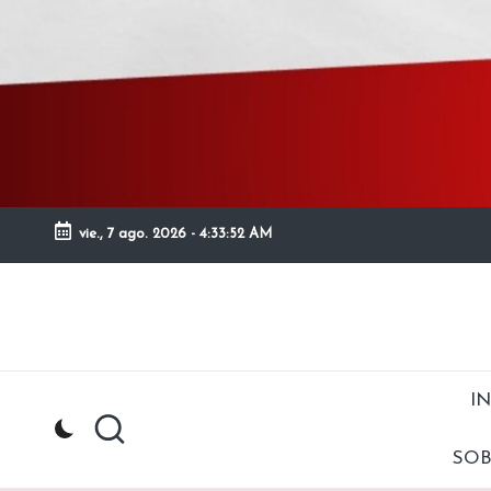
Saltar
al
contenido
vie., 7 ago. 2026
-
4:33:54 AM
Página
de
recursos
IN
y
material
SOB
didáctico