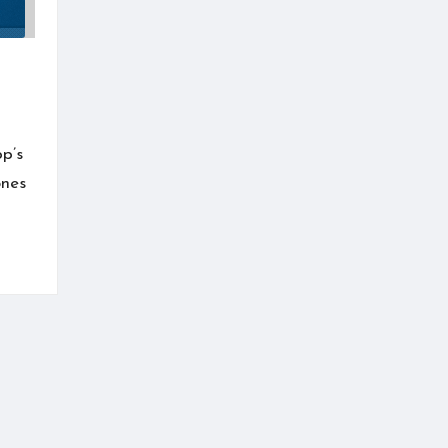
p’s
ones