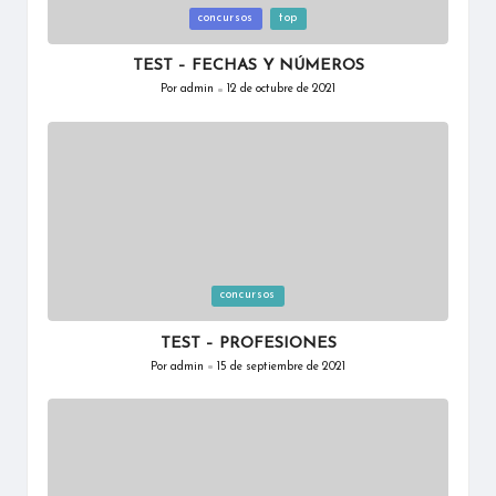
Publicada
concursos
top
en
TEST – FECHAS Y NÚMEROS
Por
admin
12 de octubre de 2021
Publicado
por
Publicada
concursos
en
TEST – PROFESIONES
Por
admin
15 de septiembre de 2021
Publicado
por